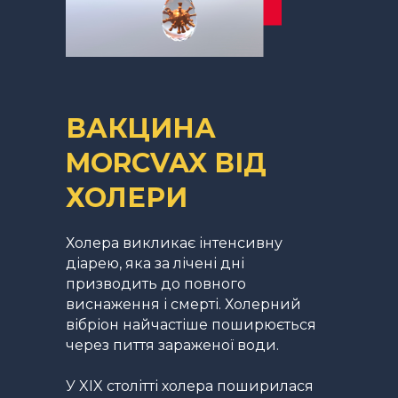
ВАКЦИНА
MORCVAX ВІД
ХОЛЕРИ
Холера викликає інтенсивну
діарею, яка за лічені дні
призводить до повного
виснаження і смерті. Холерний
вібріон найчастіше поширюється
через пиття зараженої води.
У XIX столітті холера поширилася