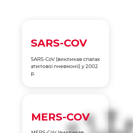
SARS-COV
SARS-CoV (викликав спалах
атипової пневмонії) у 2002
р.
MERS-COV
MERS-CoV (викликав