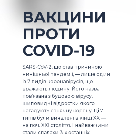
ВАКЦИНИ
ПРОТИ
COVID-19
SARS-CoV-2, що став причиною
нинішньої пандемії, — лише один
із 7 видів коронавірусів, що
вражають людину. Його назва
пов'язана з будовою вірусу,
шиповидні відростки якого
нагадують сонячну корону. Ці 7
типів були виявлені в кінці XX —
на поч. XXI століття. І найважчими
стали спалахи 3-х останніх: