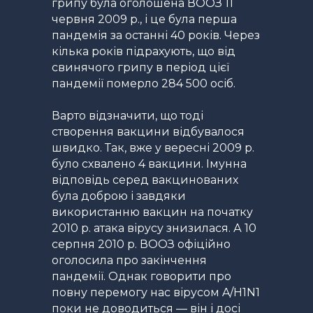
грипу була оголошена ВООЗ 11
червня 2009 р., і це була перша
пандемія за останні 40 років. Через
кілька років підрахують, що від
свинячого грипу в період цієї
пандемії померло 284 500 осіб.
Варто відзначити, що тоді
створення вакцини відбувалося
швидко. Так, вже у вересні 2009 р.
було схвалено 4 вакцини. Імунна
відповідь серед вакцинованих
була доброю і завдяки
використанню вакцин на початку
2010 р. атака вірусу знизилася. А 10
серпня 2010 р. ВООЗ офіційно
оголосила про закінчення
пандемії. Однак говорити про
повну перемогу нас вірусом A/H1N1
поки не доводиться — він і досі