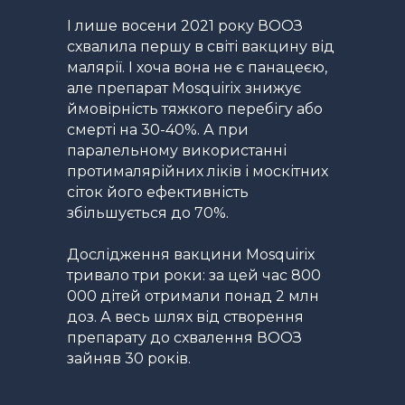
І лише восени 2021 року ВООЗ
схвалила першу в світі вакцину від
малярії. І хоча вона не є панацеєю,
але препарат Mоsquirix знижує
ймовірність тяжкого перебігу або
смерті на 30-40%. А при
паралельному використанні
протималярійних ліків і москітних
сіток його ефективність
збільшується до 70%.
Дослідження вакцини Mоsquirix
тривало три роки: за цей час 800
000 дітей отримали понад 2 млн
доз. А весь шлях від створення
препарату до схвалення ВООЗ
зайняв 30 років.