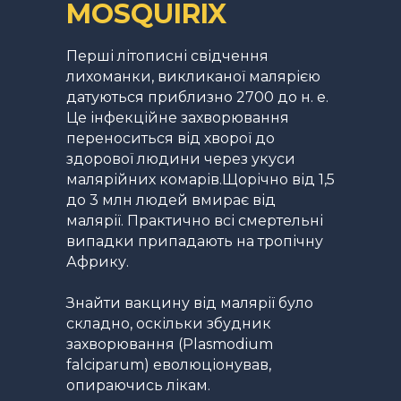
MОSQUIRIX
Перші літописні свідчення
лихоманки, викликаної малярією
датуються приблизно 2700 до н. е.
Це інфекційне захворювання
переноситься від хворої до
здорової людини через укуси
малярійних комарів.Щорічно від 1,5
до 3 млн людей вмирає від
малярії. Практично всі смертельні
випадки припадають на тропічну
Африку.
Знайти вакцину від малярії було
складно, оскільки збудник
захворювання (Plasmodium
falciparum) еволюціонував,
опираючись лікам.