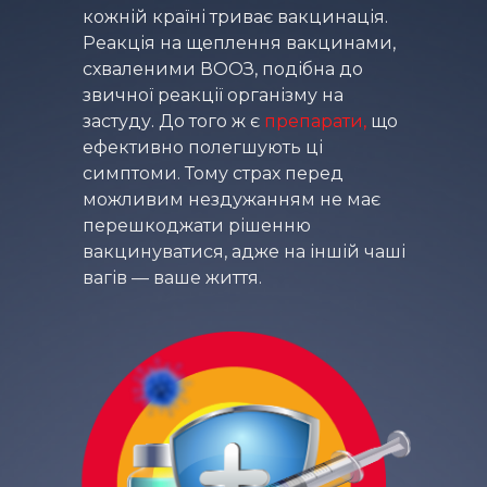
кожній країні триває вакцинація.
Реакція на щеплення вакцинами,
схваленими ВООЗ, подібна до
звичної реакції організму на
застуду. До того ж є
препарати,
що
ефективно полегшують ці
симптоми. Тому страх перед
можливим нездужанням не має
перешкоджати рішенню
вакцинуватися, адже на іншій чаші
вагів — ваше життя.