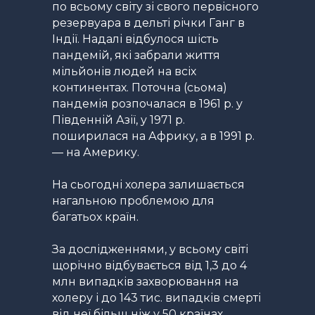
по всьому світу зі свого первісного
резервуара в дельті річки Ганг в
Індії. Надалі відбулося шість
пандемій, які забрали життя
мільйонів людей на всіх
континентах. Поточна (сьома)
пандемія розпочалася в 1961 р. у
Південній Азії, у 1971 р.
поширилася на Африку, а в 1991 р.
— на Америку.
На сьогодні холера залишається
нагальною проблемою для
багатьох країн.
За дослідженнями, у всьому світі
щорічно відбувається від 1,3 до 4
млн випадків захворювання на
холеру і до 143 тис. випадків смерті
від неї більш ніж у 50 країнах.