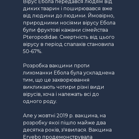
Вірус Ебола передався людям від
диких тварин і поширювався вже
від людини до людини. Ймовірно,
природними носіями вірусу Ебола
були фруктові кажани сімейства
Pteropodidae. Смертність від цього
вірусу в період спалахів становила
50-67%.
Розробка вакцини проти
лихоманки Ебола була ускладнена
тим, що це захворювання
викликають чотири різні види
вірусів, хоча і належать всі до
одного роду.
Але у жовтні 2019 р. вакцина, на
розробку якої пішло майже два
десятка років, з'явилася. Вакцина
Ervebo продемонструвала