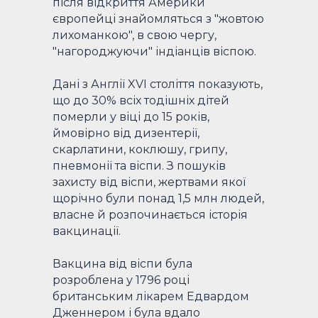
після відкриття Америки
європейці знайомляться з "жовтою
лихоманкою", в свою чергу,
"нагороджуючи" індіанців віспою.
Дані з Англії XVI століття показують,
що до 30% всіх тодішніх дітей
померли у віці до 15 років,
ймовірно від дизентерії,
скарлатини, коклюшу, грипу,
пневмонії та віспи. З пошуків
захисту від віспи, жертвами якої
щорічно були понад 1,5 млн людей,
власне й розпочинається історія
вакцинації.
Вакцина від віспи була
розроблена у 1796 році
британським лікарем Едвардом
Дженнером і була вдало