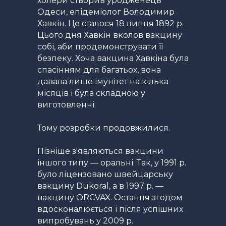
холери створив уродженець
Одеси, епідеміолог Володимир
Хавкін. Це сталося 18 липня 1892 р.
Цього дня Хавкін вколов вакцину
собі, аби продемонструвати її
безпеку. Хоча вакцина Хавкіна була
спасінням для багатьох, вона
давала лише імунітет на кілька
місяців і була складною у
виготовленні.
Тому розробки продовжилися.
Пізніше з'являються вакцини
іншого типу — оральні. Так, у 1991 р.
було ліцензовано швейцарську
вакцину Dukoral, а в 1997 р. —
вакцину ORCVAX. Остання згодом
вдосконалюється і після успішних
випробувань у 2009 р.