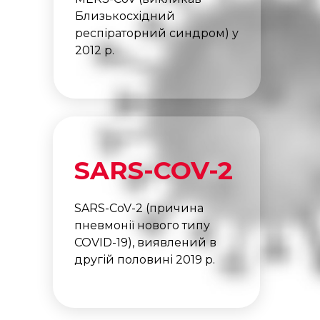
Близькосхідний
респіраторний синдром) у
2012 р.
SARS-COV-2
SARS-CoV-2 (причина
пневмонії нового типу
COVID-19), виявлений в
другій половині 2019 р.