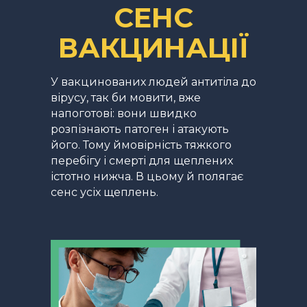
СЕНС
ВАКЦИНАЦІЇ
INTRODUCTION
У вакцинованих людей антитіла до
вірусу, так би мовити, вже
напоготові: вони швидко
розпізнають патоген і атакують
його. Тому ймовірність тяжкого
перебігу і смерті для щеплених
істотно нижча. В цьому й полягає
сенс усіх щеплень.